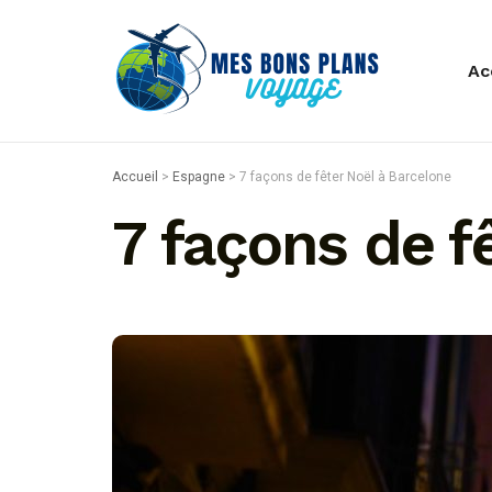
Ac
Accueil
>
Espagne
>
7 façons de fêter Noël à Barcelone
7 façons de f