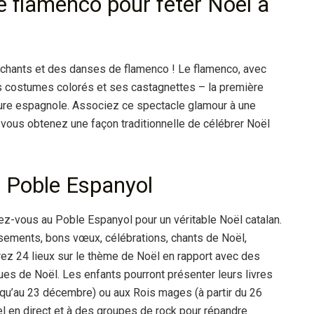
e flamenco pour fêter Noël à
 chants et des danses de flamenco ! Le flamenco, avec
s costumes colorés et ses castagnettes – la première
lture espagnole. Associez ce spectacle glamour à une
 vous obtenez une façon traditionnelle de célébrer Noël
de Poble Espanyol
z-vous au Poble Espanyol pour un véritable Noël catalan.
sements, bons vœux, célébrations, chants de Noël,
rez 24 lieux sur le thème de Noël en rapport avec des
s de Noël. Les enfants pourront présenter leurs livres
squ’au 23 décembre) ou aux Rois mages (à partir du 26
 en direct et à des groupes de rock pour répandre